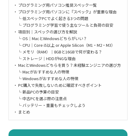
プログラミング用パソコン推奨スペック一覧
プログラミング用パソコンに『スペック』が重要な理由
低スペックPCでよく起きる3つの問題
プログラミング学習で使う主なツールと負荷の目安
項目別｜スペックの選び方を解説
OS｜MacとWindowsどちらがいい？
CPU｜Core i5以上 or Apple Silicon（M1・M2・M3）
メモリ（RAM）｜8GBと16GBで何が変わる？
ストレージ｜HDDがNGな理由
MacとWindowsどちらを買う？未経験エンジニアの選び方
Macがおすすめな人の特徴
Windowsがおすすめな人の特徴
PC購入で失敗しないために確認すべきポイント
新品PCの予算の目安
中古PCを選ぶ際の注意点
バッテリー・重量もチェックしよう
まとめ