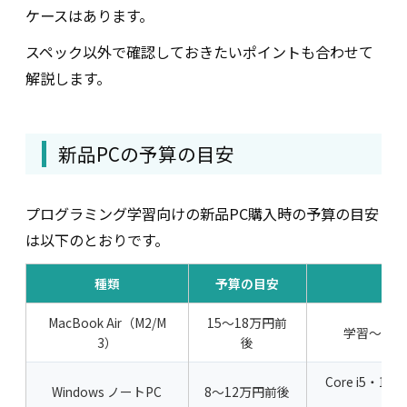
ケースはあります。
スペック以外で確認しておきたいポイントも合わせて
解説します。
新品PCの予算の目安
プログラミング学習向けの新品PC購入時の予算の目安
は以下のとおりです。
種類
予算の目安
MacBook Air（M2/M
15〜18万円前
学習〜実
3）
後
Core i5・16
Windows ノートPC
8〜12万円前後