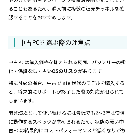
ることもあるため、購入前に複数の販売チャネルを確
認することをおすすめします。
CINアシスタント
中古PCを選ぶ際の注意点
CINアシスタント
採用に関するご質問にお答えします。選考フロー・福利
中古PCは購入価格を抑えられる反面、
バッテリーの劣
厚生・職種など、気になることはお気軽にどうぞ！
化・保証なし・古いOSのリスク
があります。
※AIが生成しているため、情報が不正確な場合がありま
す。正式情報は必ず各ページをご確認ください。
特にMacの場合、中古でIntel世代のモデルを購入する
と、将来的にサポートが終了した際の対応が限られて
しまいます。
送信
開発環境として使い続けるには最低でも2〜3年は快適
に動作するスペックが求められるため、状態の悪い中
古PCは結果的にコストパフォーマンスが低くなりがち